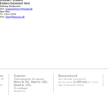
Kontakt - Enduro
Enduro Danmark Vest
Johnny Pedersen
Mail:
endurojohnny@email.dk
Dan Uno
Tlf: 2364 6588
Mail:
Dan@danuno.dk
er
Gæster
Banerekord
.00
Træningsgebyr for gæster:
Den aktuelle banerekord
Micro
kr. 50,-
Maxi kr. 100,-
(1,485 km)
på stor bane
er 1:31,9
.00
Quad
kr. 150,-
kørt af Benjamin Strate
Vi modtager
MobilePay