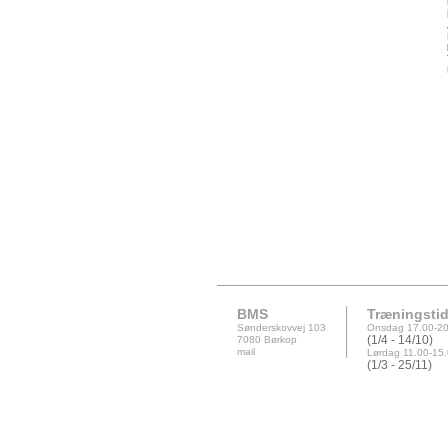
BMS
Træningstid
Sønderskovvej 103
Onsdag 17.00-20
7080 Børkop
(1/4 - 14/10)
mail
Lørdag 11.00-15
(1/3 - 25/11)