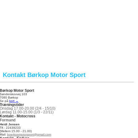
|
OM BMS
|
NYHEDER
|
KALENDER
|
KM 26
|
ENDURO
Kontakt Børkop Motor Sport
Børkop Motor Sport
Sønderskovvej 103
7080 Børkop
Se på
kort →
Træningstider
Onsdag 17.00-20.00
(2/4 - 15/10)
Lørdag 11.00-15.00
(1/3 - 22/11)
Kontakt - Motocross
Formand
Heidi Jensen
Tlf.: 22439233
(Mellem 15.00 - 21.00)
Mail:
boerkopmotorsport@gmail.com