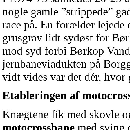
nogle gamle ”strippede” ga
race på. En forælder lejede 
grusgrav lidt sydøst for B
mod syd forbi Børkop Vandm
jernbaneviadukten på Borgg
vidt vides var det dér, hvor
Etableringen af motocros
Knægtene fik med skovle og
motocrossbane
med sving o