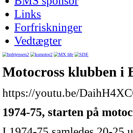
BMS sponsor
Links
Forfriskninger
Vedtægter
Motocross klubben i
https://youtu.be/DaihH4
1974-75, starten på moto
I 1974-75 samledes 20-25 u